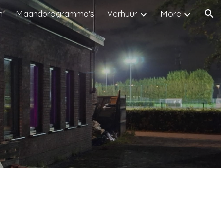
n
Maandprogramma's
Verhuur
More
ion