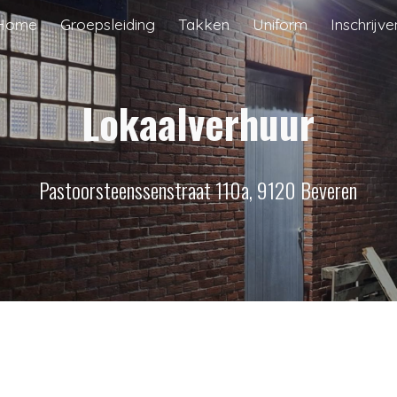
Home
Groepsleiding
Takken
Uniform
Inschrijve
ip to main content
Skip to navigat
Lokaalverhuur
Pastoorsteenssenstraat 110a, 9120 Beveren